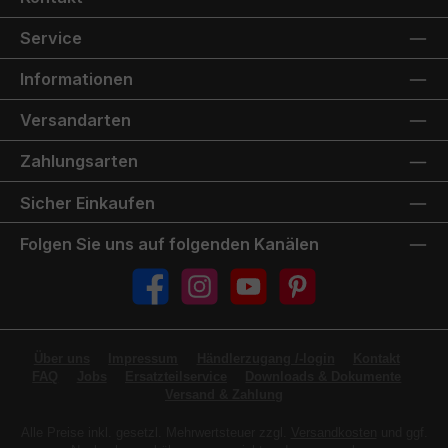
Service
Informationen
Versandarten
Zahlungsarten
Sicher Einkaufen
Folgen Sie uns auf folgenden Kanälen
Facebook
Instagram
YouTube
Pinterest
Über uns
Impressum
Händlerzugang /-login
Kontakt
FAQ
Jobs
Ersatzteilservice
Downloads & Dokumente
Versand & Zahlung
Alle Preise inkl. gesetzl. Mehrwertsteuer zzgl.
Versandkosten
und ggf.