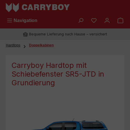
Zum Hauptinhalt springen
Du hast 0 Prod
Navigation
Bequeme Lieferung nach Hause – versichert
Hardtops
Doppelkabinen
Carryboy Hardtop mit
Schiebefenster SR5-JTD in
Grundierung
Bildergalerie überspringen