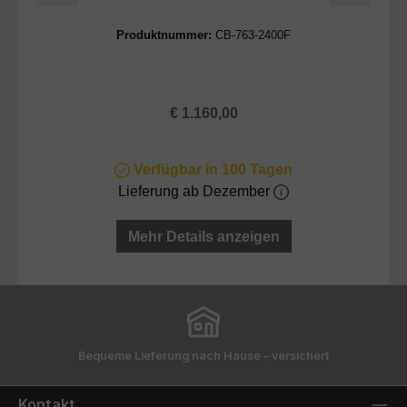
Produktnummer:
CB-763-2400F
Regulärer Preis:
€ 1.160,00
Verfügbar in 100 Tagen
Lieferung ab Dezember
Mehr Details anzeigen
Bequeme Lieferung nach Hause – versichert
Kontakt