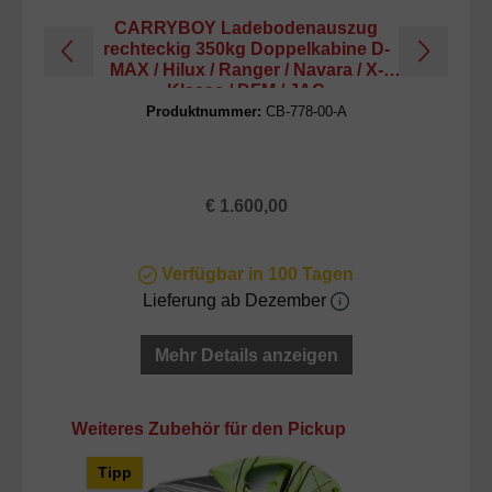
CARRYBOY Ladebodenauszug
rechteckig 350kg Doppelkabine D-
V
MAX / Hilux / Ranger / Navara / X-
12
Klasse / DFM / JAC
Produktnummer:
CB-778-00-A
Regulärer Preis:
€ 1.600,00
Verfügbar in 100 Tagen
Lieferung ab Dezember
Mehr Details anzeigen
Produktgalerie überspringen
Weiteres Zubehör für den Pickup
Tipp