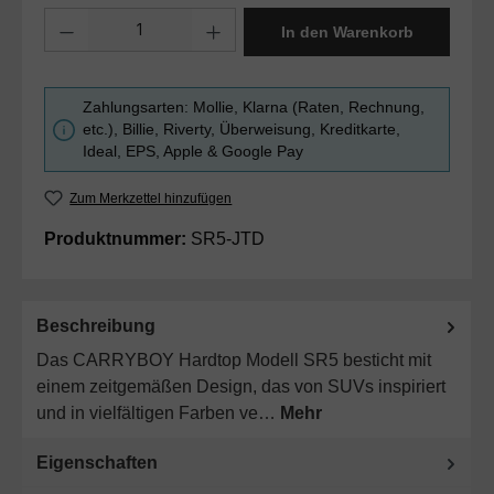
Produkt Anzahl: Gib den gewünschten Wert ein oder benutze die Sc
In den Warenkorb
Zahlungsarten: Mollie, Klarna (Raten, Rechnung,
etc.), Billie, Riverty, Überweisung, Kreditkarte,
Ideal, EPS, Apple & Google Pay
Zum Merkzettel hinzufügen
Produktnummer:
SR5-JTD
Beschreibung
Das CARRYBOY Hardtop Modell SR5 besticht mit
einem zeitgemäßen Design, das von SUVs inspiriert
und in vielfältigen Farben ve…
Mehr
Eigenschaften