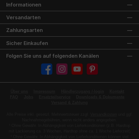
Informationen
Versandarten
Zahlungsarten
Sicher Einkaufen
Folgen Sie uns auf folgenden Kanälen
Facebook
Instagram
YouTube
Pinterest
Über uns
Impressum
Händlerzugang /-login
Kontakt
FAQ
Jobs
Ersatzteilservice
Downloads & Dokumente
Versand & Zahlung
Alle Preise inkl. gesetzl. Mehrwertsteuer zzgl.
Versandkosten
und ggf.
Nachnahmegebühren, wenn nicht anders angegeben.
¹ Ohne Gewähr. In Abhängigkeit von Lieferkonditionen (z.B. Hardtop
mit Lackierung ca. 3 Wochen, Hardtop ohne ca. 1 Woche Lieferzeit)
² Ohne Gewähr. In Abhängigkeit von Lieferkonditionen können viel