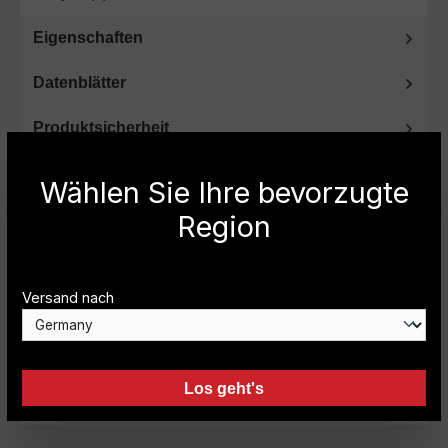
Eigenschaften
Datenblätter
Produktsicherheit
Wählen Sie Ihre bevorzugte
Region
Sie haben noch Fragen oder benötigen
weitere Informationen? Dann rufen Sie uns
bitte an.
Versand nach
Fachberatung unter Telefon
+49 (0) 2151-
393593
oder per E-mail:
info@carryboy.de
Los geht's