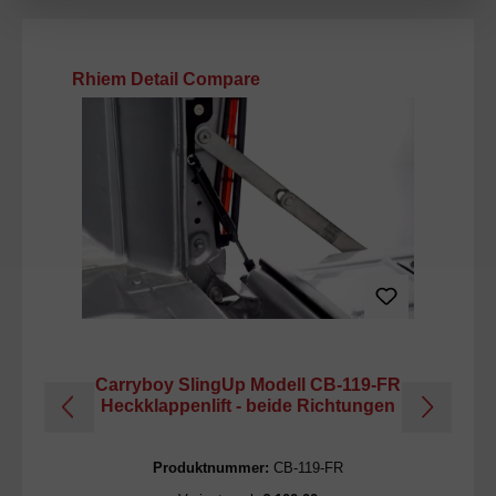
Produktgalerie überspringen
Rhiem Detail Compare
Carryboy SlingUp Modell CB-119-FR
C
Heckklappenlift - beide Richtungen
H
Produktnummer:
CB-119-FR