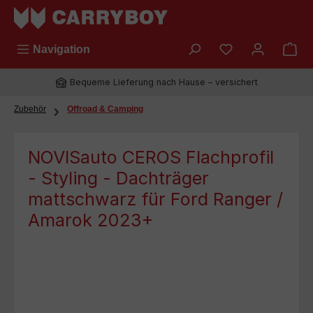
Zum Hauptinhalt springen
Du hast 0 Prod
Navigation
Bequeme Lieferung nach Hause – versichert
Zubehör
Offroad & Camping
NOVISauto CEROS Flachprofil
- Styling - Dachträger
mattschwarz für Ford Ranger /
Amarok 2023+
Bildergalerie überspringen