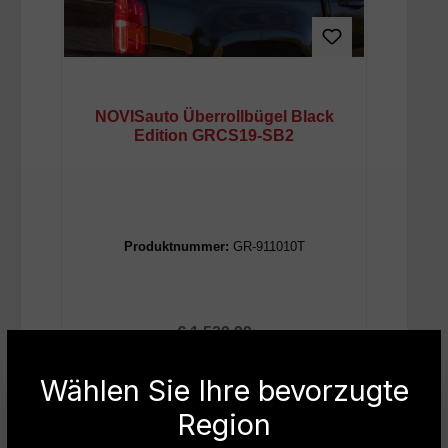
NOVISauto Überrollbügel Black
Edition GRCS19-SB2
Produktnummer:
GR-911010T
Regulärer Preis:
€ 1.529,99
Wählen Sie Ihre bevorzugte
Sofort verfügbar
Region
Lieferung ab 12 August 2026