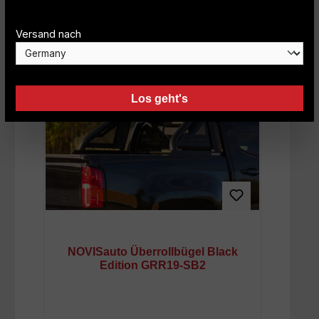
Mehr Details anzeigen
Versand nach
Los geht's
NOVISauto Überrollbügel Black
Edition GRR19-SB2