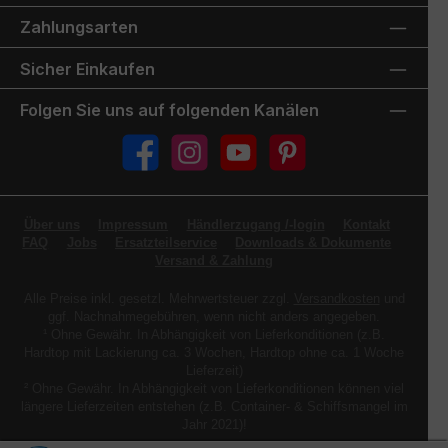
Zahlungsarten
Sicher Einkaufen
Folgen Sie uns auf folgenden Kanälen
Facebook
Instagram
YouTube
Pinterest
Über uns
Impressum
Händlerzugang /-login
Kontakt
FAQ
Jobs
Ersatzteilservice
Downloads & Dokumente
Versand & Zahlung
Alle Preise inkl. gesetzl. Mehrwertsteuer zzgl.
Versandkosten
und
ggf. Nachnahmegebühren, wenn nicht anders angegeben.
¹ Ohne Gewähr. In Abhängigkeit von Lieferkonditionen (z.B.
Hardtop mit Lackierung ca. 3 Wochen, Hardtop ohne ca. 1 Woche
Lieferzeit)
² Ohne Gewähr. In Abhängigkeit von Lieferkonditionen können viel
längere Lieferzeiten entstehen (z.B. Container- & Schiffsmangel im
Jahr 2021)!