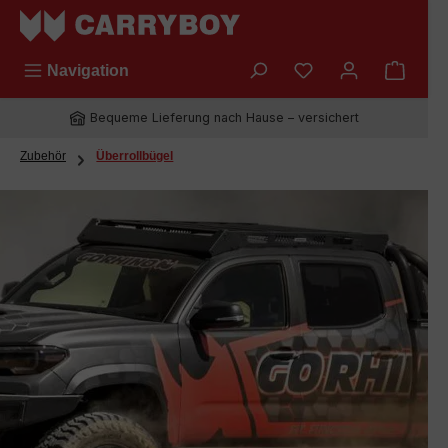
Zum Hauptinhalt springen
Du hast 0 Produkt
Navigation
Bequeme Lieferung nach Hause – versichert
Zubehör
Überrollbügel