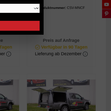
NP3K
Produktnummer:
CSV-MNCF
ge
Preis auf Anfrage
 Tagen
Verfügbar in 90 Tagen
ber
Lieferung ab Dezember