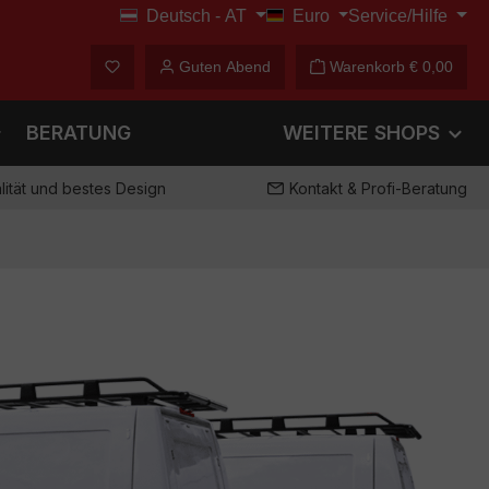
Deutsch - AT
Euro
Service/Hilfe
€
Du hast 0 Produkte auf dem Merkzettel
Guten Abend
Warenkorb
€ 0,00
BERATUNG
WEITERE SHOPS
ität und bestes Design
Kontakt & Profi-Beratung