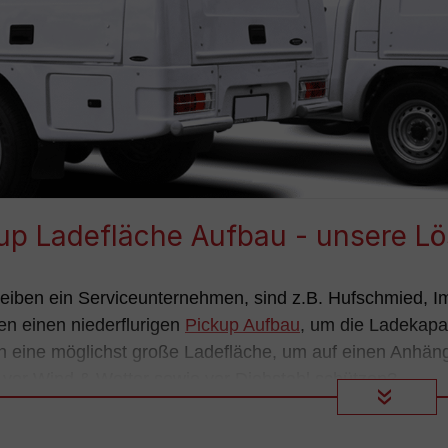
up Ladefläche Aufbau - unsere Lö
reiben ein Serviceunternehmen, sind z.B. Hufschmied, Im
en einen niederflurigen
Pickup Aufbau
, um die Ladekapa
 eine möglichst große Ladefläche, um auf einen Anhäng
vor Wind & Wetter sowie vor Diebstahl schützen?
»
e es, die Pickup Ladefläche mit einem Aufbau zu vergö