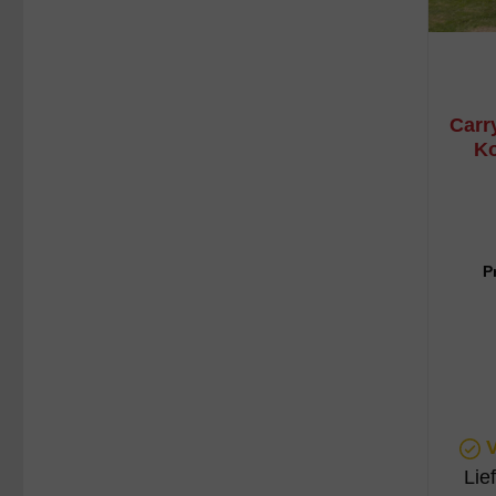
Carr
Ko
P
V
Lie