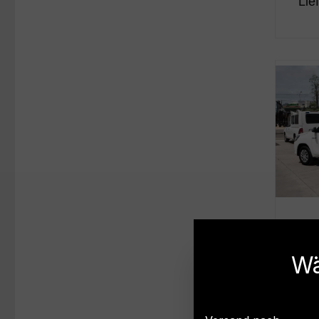
Lie
Carr
Wä