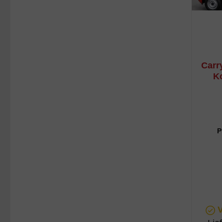
Carr
K
P
V