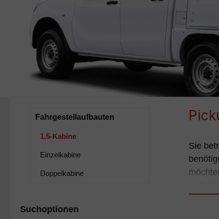
Pick
Fahrgestellaufbauten
1,5-Kabine
Sie bet
Einzelkabine
benötig
möchten
Doppelkabine
Ladung 
Suchoptionen
Wie wär