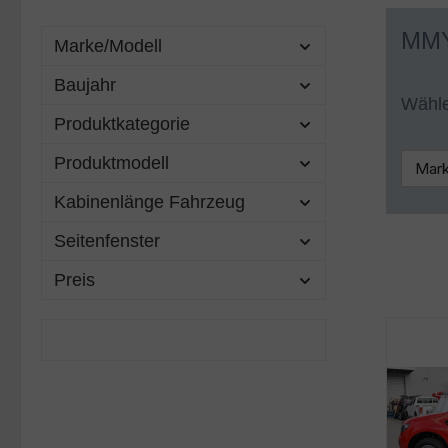
für Ihr
MMY
Koffera
Marke/Modell
Pritsch
Baujahr
Wunsch 
Wähle
Produktkategorie
Bei Car
Produktmodell
den Nis
Kabinenlänge Fahrzeug
Zubehö
Seitenfenster
Sie ha
Preis
Ihnen p
Toyota 
Aufbau 