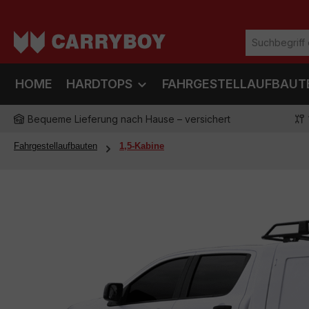
m Hauptinhalt springen
Zur Suche springen
Zur Hauptnavigation springen
HOME
HARDTOPS
FAHRGESTELLAUFBAUT
Bequeme Lieferung nach Hause – versichert
Fahrgestellaufbauten
1,5-Kabine