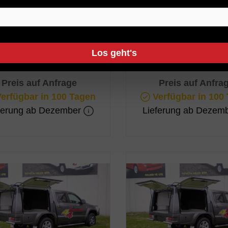
roduktnummer:
CSV-TRC
Produktnummer:
CSV-
Los geht's
Preis auf Anfrage
Preis auf Anfra
erfügbar in 100 Tagen
Verfügbar in 100
ferung ab Dezember
Lieferung ab Dezem