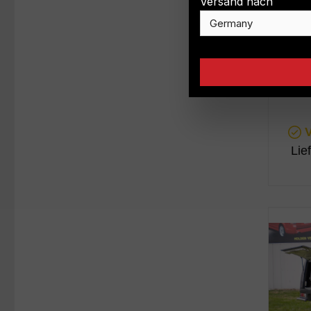
Versand nach
P
V
Lie