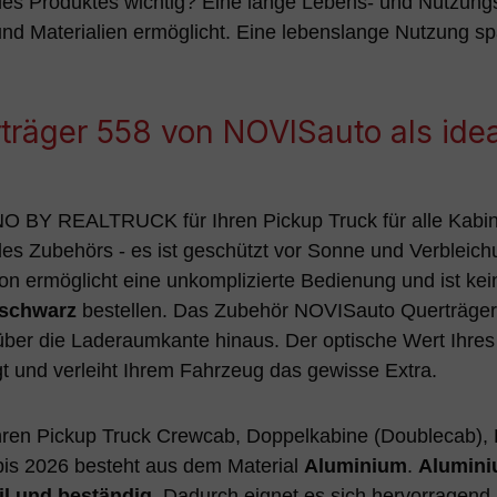
des Produktes wichtig? Eine lange Lebens- und Nutzung
d Materialien ermöglicht. Eine lebenslange Nutzung spa
räger 558 von NOVISauto als idea
O BY REALTRUCK für Ihren Pickup Truck für alle Kabin
des Zubehörs - es ist geschützt vor Sonne und Verble
tion ermöglicht eine unkomplizierte Bedienung und ist ke
 schwarz
bestellen. Das Zubehör NOVISauto Querträger 
 über die Laderaumkante hinaus. Der optische Wert Ihres
gt und verleiht Ihrem Fahrzeug das gewisse Extra.
hren Pickup Truck Crewcab, Doppelkabine (Doublecab), E
is 2026 besteht aus dem Material
Aluminium
.
Alumin
il und beständig
. Dadurch eignet es sich hervorragend 