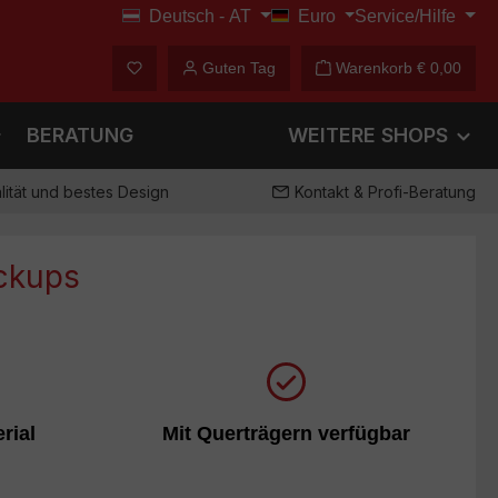
Deutsch - AT
Euro
Service/Hilfe
€
Du hast 0 Produkte auf dem Merkzettel
Guten Tag
Warenkorb
€ 0,00
BERATUNG
WEITERE SHOPS
ität und bestes Design
Kontakt & Profi-Beratung
ickups
ht aus
Querträger benötigt? Kein Problem!
nium!
rial
Mit Querträgern verfügbar