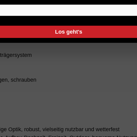
back, Ford F150, Ford Ranger, GMC Sierra, Isuzu D-Max,
, Nissan Navara, RAM1500 DS (09-18) / 2019+ Modell 
ota Hilux, Toyota Tundra, VW Amarok Produkte für all
Zubehör
Los geht's
- & Transportlösungen
trägersystem
gen, schrauben
e Optik, robust, vielseitig nutzbar und wetterfest