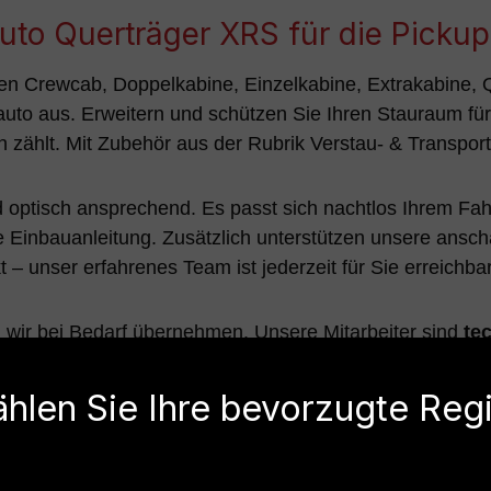
to Querträger XRS für die Pickup
ken Crewcab, Doppelkabine, Einzelkabine, Extrakabine,
uto aus. Erweitern und schützen Sie Ihren Stauraum für
on zählt. Mit Zubehör aus der Rubrik Verstau- & Transpor
d optisch ansprechend. Es passt sich nachtlos Ihrem Fah
e Einbauanleitung. Zusätzlich unterstützen unsere ansc
 – unser erfahrenes Team ist jederzeit für Sie erreichbar
ir bei Bedarf übernehmen. Unsere Mitarbeiter sind
te
starken Zubehör Modell Querträger 558 für Ihren Pickup
hlen Sie Ihre bevorzugte Reg
f einen Blick: