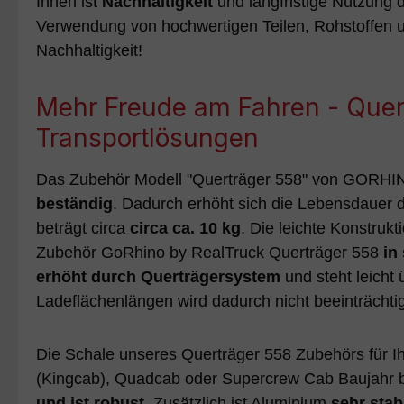
Ihnen ist
Nachhaltigkeit
und langfristige Nutzung 
Verwendung von hochwertigen Teilen, Rohstoffen un
Nachhaltigkeit!
Mehr Freude am Fahren - Quert
Transportlösungen
Das Zubehör Modell "Querträger 558" von GORHIN
beständig
. Dadurch erhöht sich die Lebensdauer 
beträgt circa
circa ca. 10 kg
. Die leichte Konstruk
Zubehör GoRhino by RealTruck Querträger 558
in
erhöht durch Querträgersystem
und steht leicht
Ladeflächenlängen wird dadurch nicht beeinträchti
Die Schale unseres Querträger 558 Zubehörs für I
(Kingcab), Quadcab oder Supercrew Cab Baujahr b
und ist robust
. Zusätzlich ist Aluminium
sehr stab