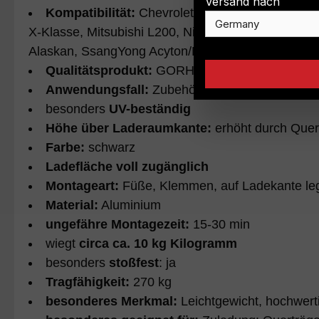
Versand nach
Kompatibilität:
Chevrolet Silverado, Fiat Full
X-Klasse, Mitsubishi L200, Nissan Frontier USA
Alaskan, SsangYong Acyton/Musso, Tata Xenon, Toy
Qualitätsprodukt:
GORHINO BY REALTRUCK 
Anwendungsfall:
Zubehör geeignet für Verstau
besonders
UV-beständig
Höhe über Laderaumkante:
erhöht durch Quer
Farbe:
schwarz
Ladefläche voll zugänglich
Montageart:
Füße, Klemmen, auf Ladekante le
Material:
Aluminium
ungefähre Montagezeit:
15-30 min
wiegt
circa ca. 10 kg Kilogramm
besonders
stoßfest
: ja
Tragfähigkeit:
270 kg
besonderes Merkmal:
Leichtgewicht, hochwertig