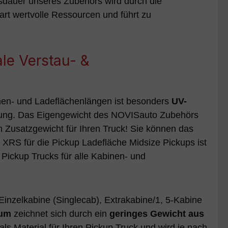
sdauer unseres Zubehörs wird durch die
rt wertvolle Ressourcen und führt zu
le Verstau- &
en- und Ladeflächenlängen ist besonders
UV-
ichung. Das Eigengewicht des NOVISauto Zubehörs
in Zusatzgewicht für Ihren Truck! Sie können das
XRS für die Pickup Ladefläche Midsize Pickups ist
 Pickup Trucks für alle Kabinen- und
inzelkabine (Singlecab), Extrakabine/1, 5-Kabine
ium
zeichnet sich durch ein
geringes Gewicht aus
als Material für Ihren Pickup Truck und wird je nach