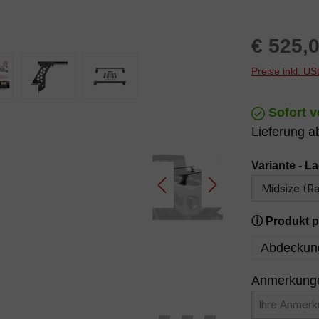
Regulärer P
€ 525,
Preise inkl. U
Sofort v
Lieferung a
Variante - L
ⓘ Produkt p
Abdeckung
Anmerkungen