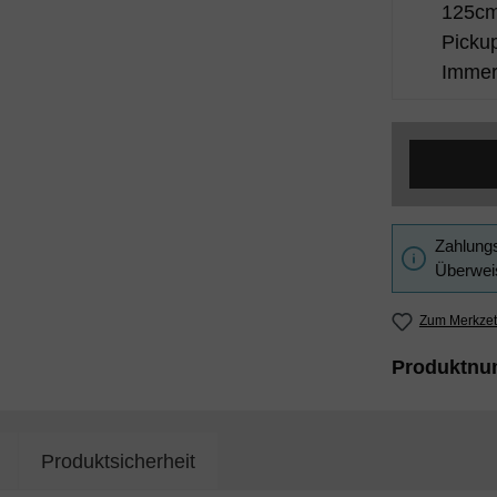
125cm 
Picku
Immer 
Zahlungs
Überweis
Zum Merkzet
Produktn
Produktsicherheit