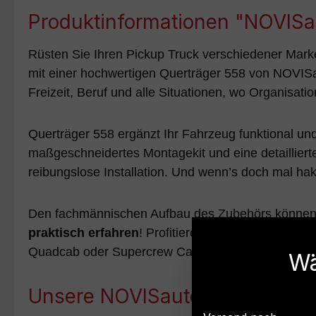
Produktinformationen "NOVISau
Rüsten Sie Ihren Pickup Truck verschiedener Mar
mit einer hochwertigen Querträger 558 von NOVISa
Freizeit, Beruf und alle Situationen, wo Organisati
Querträger 558 ergänzt Ihr Fahrzeug funktional un
maßgeschneidertes Montagekit und eine detailliert
reibungslose Installation. Und wenn’s doch mal hakt
Den fachmännischen Aufbau des Zubehörs können w
praktisch erfahren
! Profitieren Sie von unserem 
Quadcab oder Supercrew Cab bis Baujahr 2026.
Wä
Unsere NOVISauto Zubehör - Au