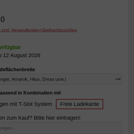
reis:
00
St zzgl. Versandkosten+Seefrachtzuschlag
erfügbar
b 12 August 2026
auswählen
adeflächenbreite
auswählen
assend in Kombination mit
en mit T-Slot System
Freie Ladekante
 zum Kauf? Bitte hier eintragen!