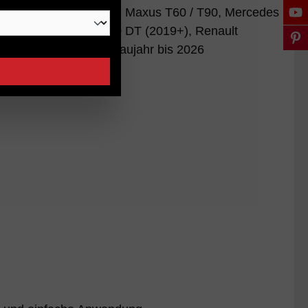
 JAC 8, Jeep Gladiator, Maxus T60 / T90, Mercedes
RAM CLASSIC, RAM1500 DT (2019+), Renault
e Ladeflächenlängen Baujahr bis 2026