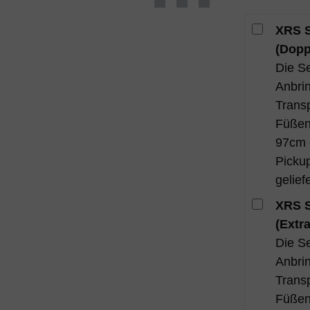
XRS S
(Dopp
Die Se
Anbri
Trans
Füßen
97cm e
Pickup
geliefe
XRS S
(Extr
Die Se
Anbri
Trans
Füßen