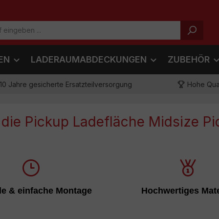
EN
LADERAUMABDECKUNGEN
ZUBEHÖR
10 Jahre gesicherte Ersatzteilversorgung
Hohe Qual
die Pickup Ladefläche Midsize P
s schnell und einfach zu
Dieses Produkt beste
montieren
hochwertigem Alumi
le & einfache Montage
Hochwertiges Mate