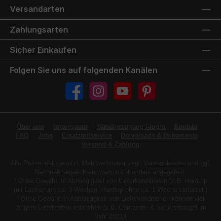
Versandarten
Zahlungsarten
Sicher Einkaufen
Folgen Sie uns auf folgenden Kanälen
Facebook
Instagram
YouTube
Pinterest
Über uns
Impressum
Händlerzugang /-login
Kontakt
FAQ
Jobs
Ersatzteilservice
Downloads & Dokumente
Versand & Zahlung
Alle Preise inkl. gesetzl. Mehrwertsteuer zzgl.
Versandkosten
und ggf.
Nachnahmegebühren, wenn nicht anders angegeben.
¹ Ohne Gewähr. In Abhängigkeit von Lieferkonditionen (z.B. Hardtop
mit Lackierung ca. 3 Wochen, Hardtop ohne ca. 1 Woche Lieferzeit)
² Ohne Gewähr. In Abhängigkeit von Lieferkonditionen können viel
längere Lieferzeiten entstehen (z.B. Container- & Schiffsmangel im
Jahr 2021)!