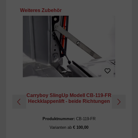
Produktgalerie überspringen
Weiteres Zubehör
Carryboy SlingUp Modell CB-119-FR
C
Heckklappenlift - beide Richtungen
H
Produktnummer:
CB-119-FR
Varianten ab
€ 100,00