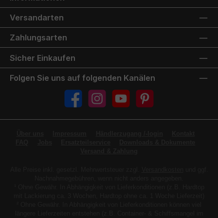
Versandarten
Zahlungsarten
Sicher Einkaufen
Folgen Sie uns auf folgenden Kanälen
Facebook
Instagram
YouTube
Pinterest
Über uns
Impressum
Händlerzugang /-login
Kontakt
FAQ
Jobs
Ersatzteilservice
Downloads & Dokumente
Versand & Zahlung
Alle Preise inkl. gesetzl. Mehrwertsteuer zzgl.
Versandkosten
und ggf.
Nachnahmegebühren, wenn nicht anders angegeben.
¹ Ohne Gewähr. In Abhängigkeit von Lieferkonditionen (z.B. Hardtop
mit Lackierung ca. 3 Wochen, Hardtop ohne ca. 1 Woche Lieferzeit)
² Ohne Gewähr. In Abhängigkeit von Lieferkonditionen können viel
längere Lieferzeiten entstehen (z.B. Container- & Schiffsmangel im