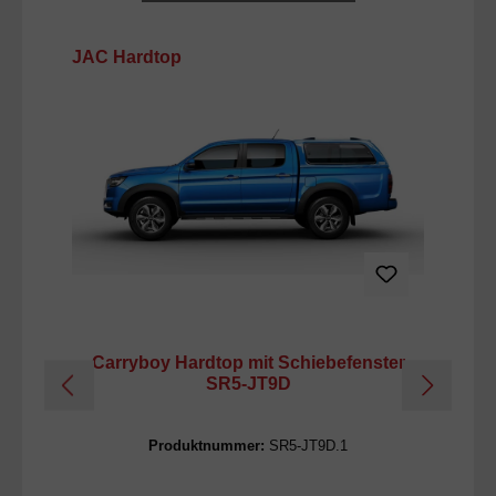
Produktgalerie überspringen
JAC Hardtop
Carryboy Hardtop mit Schiebefenster
Ca
SR5-JT9D
Produktnummer:
SR5-JT9D.1