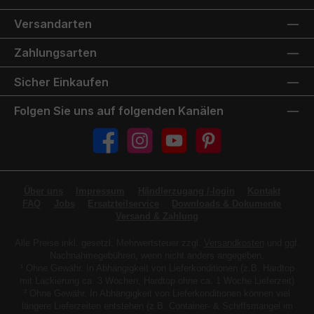
Versandarten
Zahlungsarten
Sicher Einkaufen
Folgen Sie uns auf folgenden Kanälen
Facebook
Instagram
YouTube
Pinterest
Über uns
Impressum
Händlerzugang /-login
Kontakt
FAQ
Jobs
Ersatzteilservice
Downloads & Dokumente
Versand & Zahlung
Alle Preise inkl. gesetzl. Mehrwertsteuer zzgl.
Versandkosten
und ggf.
Nachnahmegebühren, wenn nicht anders angegeben.
¹ Ohne Gewähr. In Abhängigkeit von Lieferkonditionen (z.B. Hardtop
mit Lackierung ca. 3 Wochen, Hardtop ohne ca. 1 Woche Lieferzeit)
² Ohne Gewähr. In Abhängigkeit von Lieferkonditionen können viel
längere Lieferzeiten entstehen (z.B. Container- & Schiffsmangel im