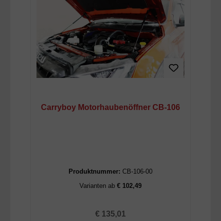
Carryboy Motorhaubenöffner CB-106
Produktnummer:
CB-106-00
Varianten ab
€ 102,49
Regulärer Preis:
€ 135,01