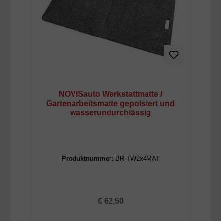
NOVISauto Werkstattmatte /
Gartenarbeitsmatte gepolstert und
wasserundurchlässig
Produktnummer:
BR-TW2x4MAT
Regulärer Preis:
€ 62,50