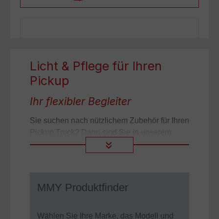
Licht & Pflege für Ihren
Pickup
Ihr flexibler Begleiter
Sie suchen nach nützlichem Zubehör für Ihren
Pickup Truck? Dann sind Sie in unserem
Shop genau an der richtigen Adresse!
»
CARRYBOY bietet für Ihren Truck, für jeden
Einsatzzweck das richtige
Pickup Zubehör
.
MMY Produktfinder
Das kleine Mehr an Zubehör
In der Kategorie „Licht & Pflege“ bzw.
Wählen Sie Ihre Marke, das Modell und