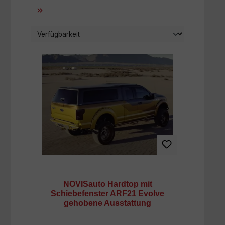
uns finden Sie eine vielseitige Auswahl für
die gängigen Pickup Modelle. Neben dem
Ford Ranger Hardtop
gehören dazu auch
Modelle für den VW Amarok, Nissan
Navara oder Mitsubishi L200. Entdecken
Sie jetzt unsere Modellvielfalt und finden
Sie das passende Hardtop zu Ihrem Truck.
Die Fakten: Was sind Hardtops
für Pickups?
Konzentrieren wir uns auf die Fakten, dann
ist es eine feste Abdeckung für die
Ladefläche eines Pickup Trucks. Sie
schützt Ladefläche und Ladung
NOVISauto Hardtop mit
gleichermaßen vor Regen, Schnee und
Schiebefenster ARF21 Evolve
UV-Strahlung aber auch vor Schmutz und
gehobene Ausstattung
Diebstahl. Gerade bei wechselhaftem
Wetter kann die Abdeckung ein deutlicher