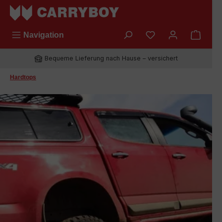
Zum Hauptinhalt springen
Du hast 0 Produkt
Navigation
Bequeme Lieferung nach Hause – versichert
Hardtops