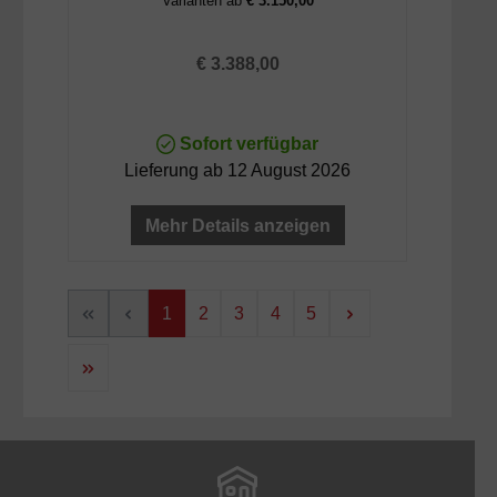
Varianten ab
€ 3.150,00
Regulärer Preis:
€ 3.388,00
Sofort verfügbar
Lieferung ab 12 August 2026
Mehr Details anzeigen
Seite
Seite
Seite
Seite
Seite
1
2
3
4
5