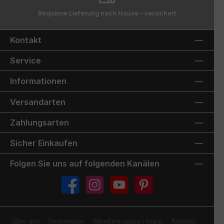
Bequeme Lieferung nach Hause – versichert
Kontakt
Service
Informationen
Versandarten
Zahlungsarten
Sicher Einkaufen
Folgen Sie uns auf folgenden Kanälen
Facebook
Instagram
YouTube
Pinterest
Über uns
Impressum
Händlerzugang /-login
Kontakt