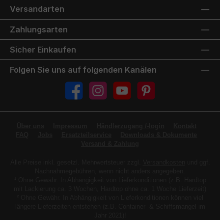
Versandarten
Zahlungsarten
Sicher Einkaufen
Folgen Sie uns auf folgenden Kanälen
Facebook
Instagram
YouTube
Pinterest
Über uns
Impressum
Händlerzugang /-login
Kontakt
FAQ
Jobs
Ersatzteilservice
Downloads & Dokumente
Versand & Zahlung
Alle Preise inkl. gesetzl. Mehrwertsteuer zzgl.
Versandkosten
und ggf.
Nachnahmegebühren, wenn nicht anders angegeben.
¹ Ohne Gewähr. In Abhängigkeit von Lieferkonditionen (z.B. Hardtop
mit Lackierung ca. 3 Wochen, Hardtop ohne ca. 1 Woche Lieferzeit)
² Ohne Gewähr. In Abhängigkeit von Lieferkonditionen können viel
längere Lieferzeiten entstehen (z.B. Container- & Schiffsmangel im
Jahr 2021)!