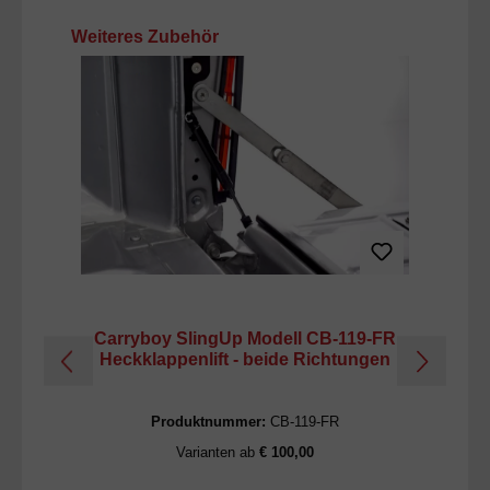
Produktgalerie überspringen
Weiteres Zubehör
Carryboy SlingUp Modell CB-119-FR
C
Heckklappenlift - beide Richtungen
H
Produktnummer:
CB-119-FR
Varianten ab
€ 100,00