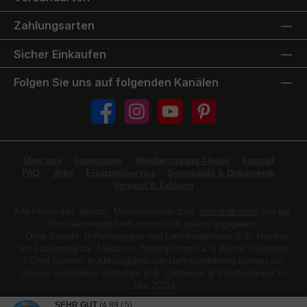
Zahlungsarten
Sicher Einkaufen
Folgen Sie uns auf folgenden Kanälen
Facebook
Instagram
YouTube
Pinterest
Über uns
Impressum
Händlerzugang /-login
Kontakt
FAQ
Jobs
Ersatzteilservice
Downloads & Dokumente
Versand & Zahlung
Alle Preise inkl. gesetzl. Mehrwertsteuer zzgl.
Versandkosten
und ggf.
Nachnahmegebühren, wenn nicht anders angegeben.
¹ Ohne Gewähr. In Abhängigkeit von Lieferkonditionen (z.B. Hardtop
mit Lackierung ca. 3 Wochen, Hardtop ohne ca. 1 Woche Lieferzeit)
² Ohne Gewähr. In Abhängigkeit von Lieferkonditionen können viel
längere Lieferzeiten entstehen (z.B. Container- & Schiffsmangel im
Jahr 2021)!
SEHR GUT
(4.89 / 5)