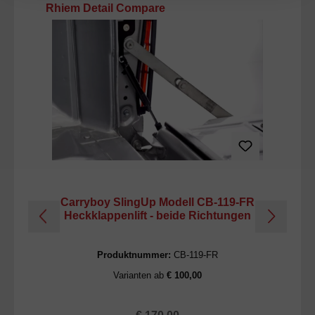
Produktgalerie überspringen
Rhiem Detail Compare
Carryboy SlingUp Modell CB-119-FR
C
Heckklappenlift - beide Richtungen
H
Produktnummer:
CB-119-FR
Varianten ab
€ 100,00
Regulärer Preis: