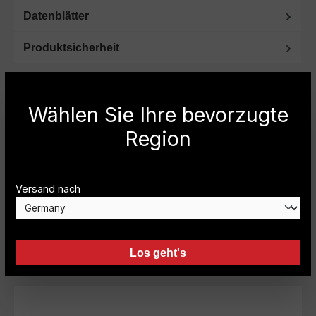
Datenblätter
Produktsicherheit
Wählen Sie Ihre bevorzugte
Region
Sie haben noch Fragen oder benötigen
weitere Informationen? Dann rufen Sie uns
bitte an.
Versand nach
Fachberatung unter Telefon
+49 (0) 2151-
393593
oder per E-mail:
info@carryboy.de
Los geht's