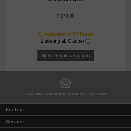
Regulärer Preis:
€ 170,00
Verfügbar in 50 Tagen
Lieferung ab Oktober
Mehr Details anzeigen
Bequeme Lieferung nach Hause – versichert
Kontakt
Service