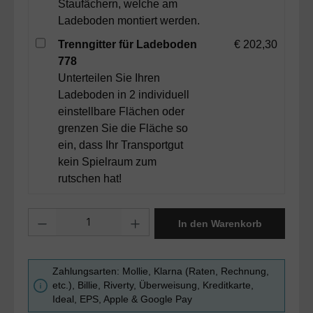
Staufächern, welche am
Ladeboden montiert werden.
Trenngitter für Ladeboden
€ 202,30
778
Unterteilen Sie Ihren
Ladeboden in 2 individuell
einstellbare Flächen oder
grenzen Sie die Fläche so
ein, dass Ihr Transportgut
kein Spielraum zum
rutschen hat!
Produkt Anzahl: Gib den gewünschten Wert ein oder benutze die Sc
In den Warenkorb
Zahlungsarten: Mollie, Klarna (Raten, Rechnung,
etc.), Billie, Riverty, Überweisung, Kreditkarte,
Ideal, EPS, Apple & Google Pay