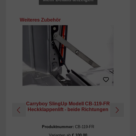
Produktgalerie überspringen
Weiteres Zubehör
Carryboy SlingUp Modell CB-119-FR
C
Heckklappenlift - beide Richtungen
H
Produktnummer:
CB-119-FR
Varianten ab
€ 100,00