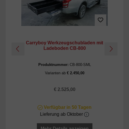
Carryboy Werkzeugschubladen mit
Ladeboden CB-800
r
Produktnummer:
CB-800-SML
Varianten ab
€ 2.450,00
Regulärer Preis:
€ 2.525,00
Verfügbar in 50 Tagen
Lieferung ab Oktober
Mehr Details anzeigen