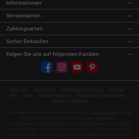
Informationen
Versandarten
Zahlungsarten
Sicher Einkaufen
Folgen Sie uns auf folgenden Kanälen
Facebook
Instagram
YouTube
Pinterest
Über uns
Impressum
Händlerzugang /-login
Kontakt
FAQ
Jobs
Ersatzteilservice
Downloads & Dokumente
Versand & Zahlung
Alle Preise inkl. gesetzl. Mehrwertsteuer zzgl.
Versandkosten
und ggf.
Nachnahmegebühren, wenn nicht anders angegeben.
¹ Ohne Gewähr. In Abhängigkeit von Lieferkonditionen (z.B. Hardtop
mit Lackierung ca. 3 Wochen, Hardtop ohne ca. 1 Woche Lieferzeit)
² Ohne Gewähr. In Abhängigkeit von Lieferkonditionen können viel