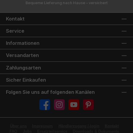
Bequeme Lieferung nach Hause – versichert
Kontakt
Service
Informationen
Versandarten
Zahlungsarten
Sicher Einkaufen
Folgen Sie uns auf folgenden Kanälen
Facebook
Instagram
YouTube
Pinterest
Über uns
Impressum
Händlerzugang /-login
Kontakt
FAQ
Jobs
Ersatzteilservice
Downloads & Dokumente